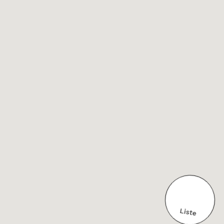
Feuilleter un guide Sésame
Commander un guide Sésame
Contact
Mentions légales
Contenu exclusif web
Recettes
Agence & Éditions Sésame
Site fait-maison réalisé par ©umawi.fr 🏡
Liste