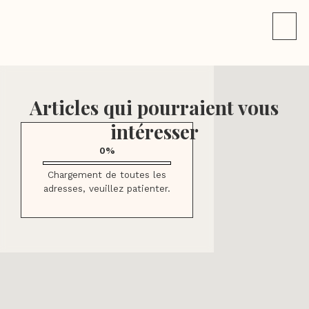
Articles qui pourraient vous
intéresser
0%
Chargement de toutes les
Les restaurants pour bruncher à Aix-
adresses, veuillez patienter.
en-Provence
Où manger végétarien à Aix-en-
Provence ?