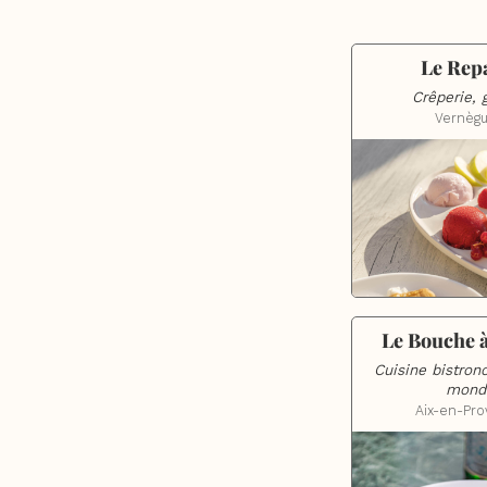
Le Rep
Crêperie, 
Vernèg
Le Bouche à
Cuisine bistron
mond
Aix-en-Pr