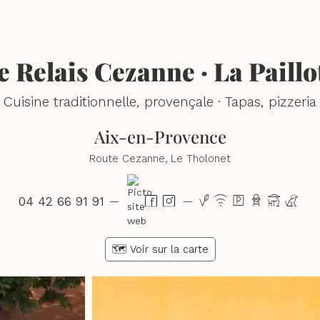
e Relais Cezanne · La Paillo
Cuisine traditionnelle, provençale · Tapas, pizzeria
Aix-en-Provence
Route Cezanne, Le Tholonet
04 42 66 91 91
vxpbtc
—
—
🗺️ Voir sur la carte