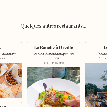
Quelques autres
restaurants
...
z
Le Bouche à Oreille
L
-orientale
Cuisine bistronomique, du 
Glacier
monde
ovence
Aix-e
Aix-en-Provence