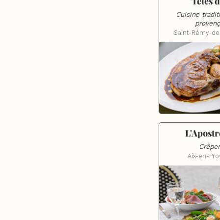
Têtes d
Cuisine traditi
provenç
Saint-Rémy-de
L'Apost
Crêper
Aix-en-Pr