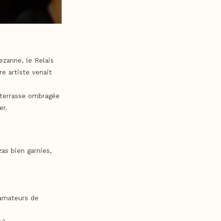
ezanne, le Relais
e artiste venait
 terrasse ombragée
er.
zas bien garnies,
 amateurs de