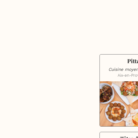
Pitt
Cuisine moyen
Aix-en-Pr