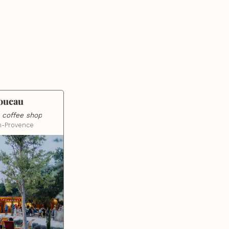
oucau
, coffee shop
n-Provence