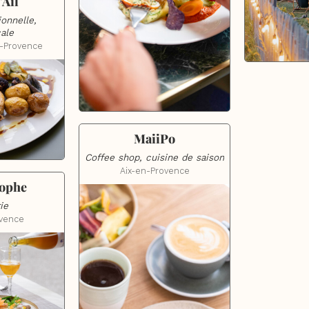
'Ail
onnelle, 
ale
-Provence
MaiiPo
Coffee shop, cuisine de saison
Aix-en-Provence
rophe
ie
ovence