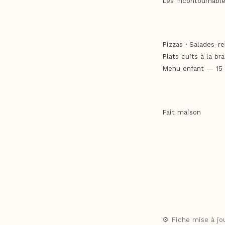
Les incontournable
Pizzas · Salades-r
Plats cuits à la b
Menu enfant — 15
Fait maison
Les restaurants et
des préparations m
consommation du 17 
⚙️ Fiche mise à jou