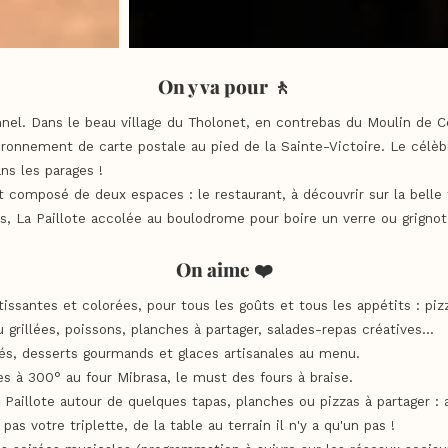
On y va pour 🚶
nel. Dans le beau village du Tholonet, en contrebas du Moulin de C
ironnement de carte postale au pied de la Sainte-Victoire. Le célèbr
ns les parages !
t composé de deux espaces : le restaurant, à découvrir sur la belle
s, La Paillote accolée au boulodrome pour boire un verre ou grignot
On aime ❤️
issantes et colorées, pour tous les goûts et tous les appétits : piz
 grillées, poissons, planches à partager, salades-repas créatives…
és, desserts gourmands et glaces artisanales au menu.
es à 300° au four Mibrasa, le must des fours à braise.
a Paillote autour de quelques tapas, planches ou pizzas à partager :
as votre triplette, de la table au terrain il n'y a qu'un pas !