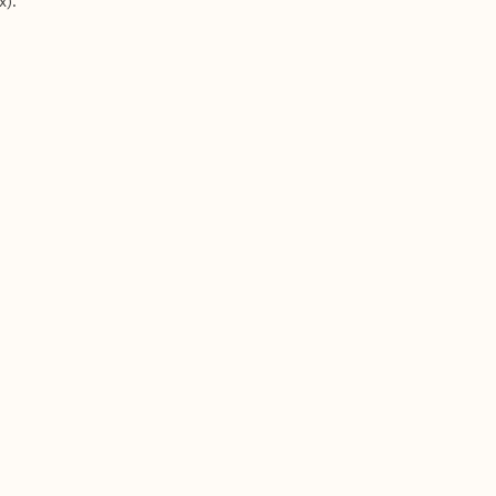
x).
r une cuisine et
lative à la