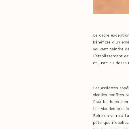
Le cadre exception
bénéficie d’un env
souvent peindre da
L’établissement es
et juste au-dessou
Les assiettes appét
viandes confites ou
Pour les becs sucr
Les viandes braisé
Boire un verre à L
pétanque n'oubliez p