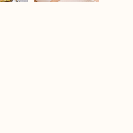
🗺️ En voir plus sur la carte
En savoir plus
Cont
Qui sommes-nous ?
Recet
Charte qualité
etc...
F.A.Q
Feuilleter un guide Sésame