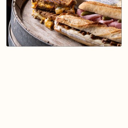
🗺️ En voir plus sur la carte
Pays d'Aix & Provence
Voir la Carte Sésame
Où bien manger sur place et à emporter
Où acheter du bon vin, de la bonne bière, etc...
Où faire ses courses alimentaires