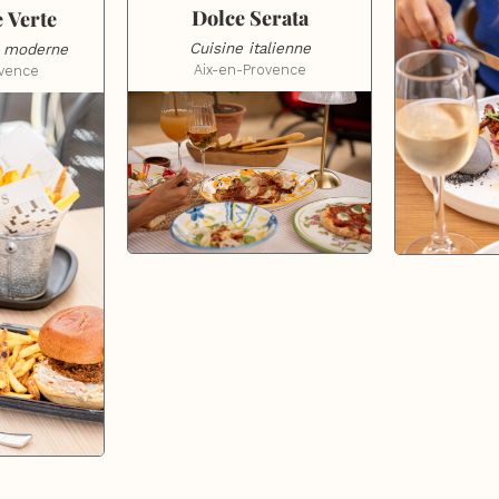
Dolce Serata
 Verte
Cuisine italienne
o moderne
Aix-en-Provence
ovence