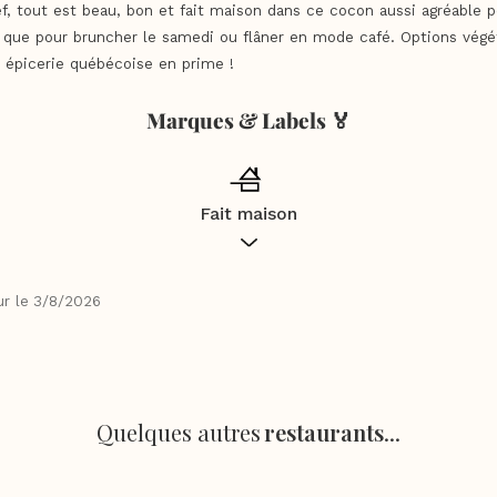
, tout est beau, bon et fait maison dans ce cocon aussi agréable p
 que pour bruncher le samedi ou flâner en mode café. Options végé
 épicerie québécoise en prime !
Marques & Labels 🏅
Fait maison
 les commerces de bouche mentionnés dans ce guide s’engagent pou
ajoritairement en
fait maison
selon les critères définis dans la loi re
mai 2014 et le décret du 11 juillet 2014 modifié le 7 mai 2015.
r le
3/8/2026
Quelques autres
restaurants
...