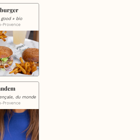
oburger
 good » bio
n-Provence
andem
vençale, du monde
n-Provence