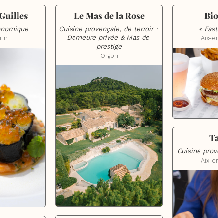
Guilles
Le Mas de la Rose
Bi
ronomique
Cuisine provençale, de terroir · 
« Fast
Demeure privée & Mas de 
rin
Aix-e
prestige
Orgon
T
Cuisine pro
Aix-e