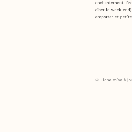
enchantement. Bref
dîner le week-end)
emporter et petite
Les restaurants et
des préparations m
consommation du 17 
⚙️ Fiche mise à jou