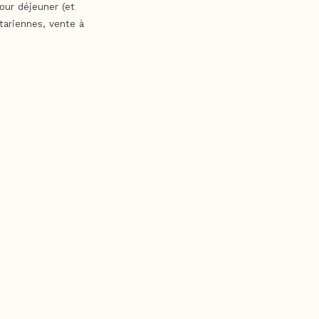
our déjeuner (et
tariennes, vente à
r une cuisine et
lative à la