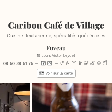
Caribou Café de Village
Cuisine flexitarienne, spécialités québécoises
Fuveau
19 cours Victor Leydet
09 50 39 51 75
vhxbtcdg
—
—
🗺️ Voir sur la carte