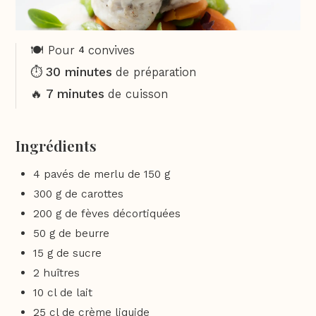
🍽️ Pour
convives
4
30 minutes
⏱️
de préparation
7 minutes
🔥
de cuisson
Ingrédients
4 pavés de merlu de 150 g
300 g de carottes
200 g de fèves décortiquées
50 g de beurre
15 g de sucre
2 huîtres
10 cl de lait
25 cl de crème liquide