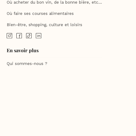
Où acheter du bon vin, de la bonne bière, etc...
Où faire ses courses alimentaires
Bien-être, shopping, culture et loisirs
En savoir plus
Qui sommes-nous ?
Charte qualité
F.A.Q
Feuilleter un guide Sésame
Commander un guide Sésame
Contact
Mentions légales