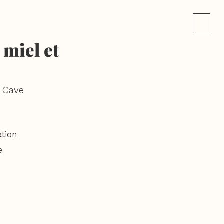
 miel et
a Cave
ation
e