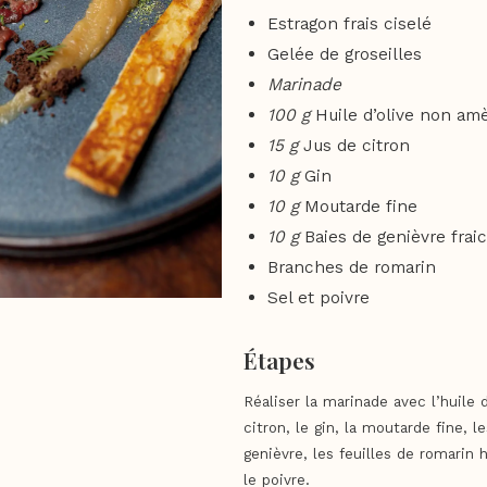
Estragon frais ciselé
Gelée de groseilles
Marinade
100 g
Huile d’olive non am
15 g
Jus de citron
10 g
Gin
10 g
Moutarde fine
10 g
Baies de genièvre frai
Branches de romarin
Sel et poivre
Étapes
Réaliser la marinade avec l’huile d
citron, le gin, la moutarde fine, l
genièvre, les feuilles de romarin 
le poivre.