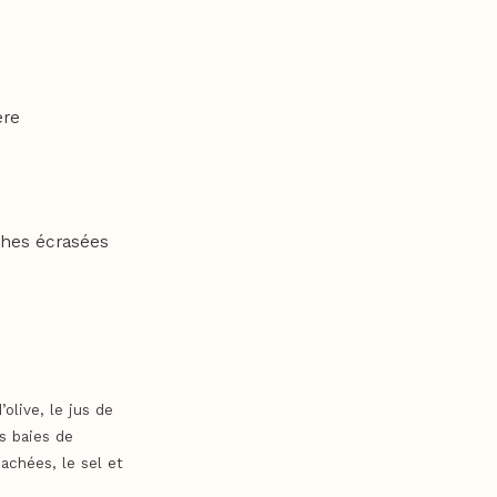
ère
ches écrasées
’olive, le jus de
es baies de
hachées, le sel et