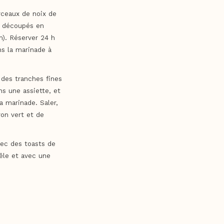
rceaux de noix de
t découpés en
). Réserver 24 h
ns la marinade à
 des tranches fines
s une assiette, et
a marinade. Saler,
ron vert et de
avec des toasts de
êle et avec une