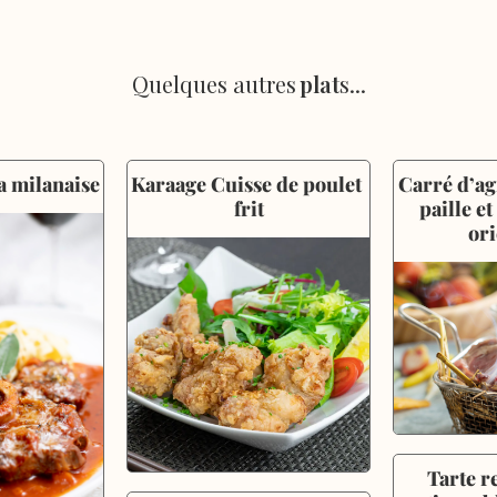
Quelques autres
plat
s...
a milanaise
Karaage Cuisse de poulet 
Carré d’ag
frit
paille et
ori
Tarte r