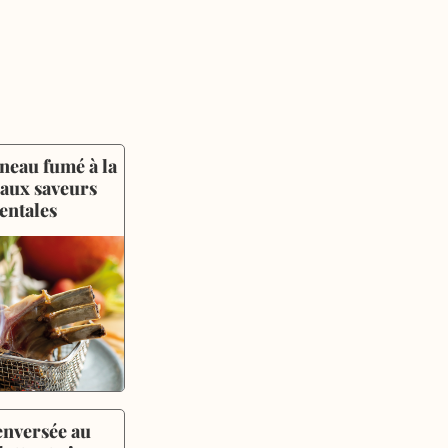
neau fumé à la 
 aux saveurs 
entales
enversée au 