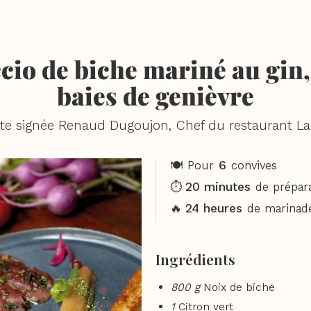
io de biche mariné au gin,
baies de genièvre
te signée Renaud Dugoujon, Chef du restaurant L
6
🍽️ Pour
convives
20 minutes
⏱️
de prépar
24 heures
🔥
de marinad
Ingrédients
800 g
Noix de biche
1
Citron vert