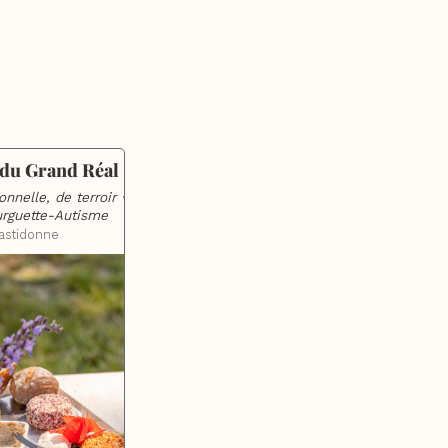
 du Grand Réal
onnelle, de terroir · 
urguette-Autisme
astidonne