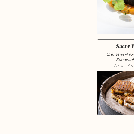
Sacre 
Crèmerie-From
Sandwich
Aix-en-Pr