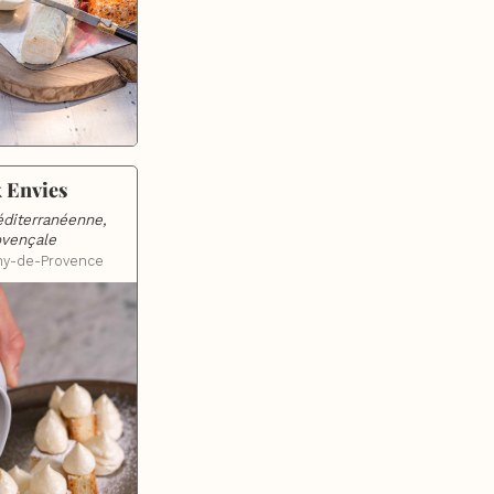
 Envies
diterranéenne, 
ovençale
my-de-Provence