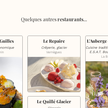
Quelques autres
restaurants
...
Guilles
Le Repaire
L'Auberge
ronomique
Crêperie, glacier
Cuisine traditi
E.S.A.T. Bo
rin
Vernègues
La B
Le Quillé Glacier