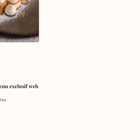
enu exclusif web
tes