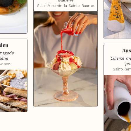
Glacerie
Saint-Maximin-la-Sainte-Baume
Bleu
Aux
agerie · 
Cuisine mé
erie
pr
ovence
Saint-Ré