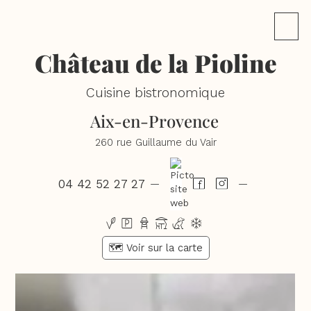
Château de la Pioline
Cuisine bistronomique
Aix-en-Provence
260 rue Guillaume du Vair
04 42 52 27 27
—
—
vpbtcd
🗺️ Voir sur la carte