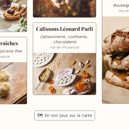
Boulange
Aix-e
Calissons Léonard Parli
Calissonnerie, confiserie, 
chocolaterie
Fraîches
Aix-en-Provence
épicerie fine
ovence
🗺️ En voir plus sur la carte