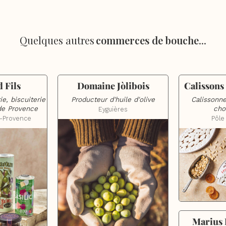
Quelques autres
commerces de bouche
...
 Fils
Domaine Jòlibois
Calissons
ie, biscuiterie 
Producteur d'huile d'olive
Calissonner
 de Provence
cho
Eyguières
-Provence
Pôle 
Marius 