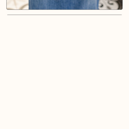
Le Mazet Gourmand
Épicerie fine, cave espagnole
Saint-Rémy-de-Provence