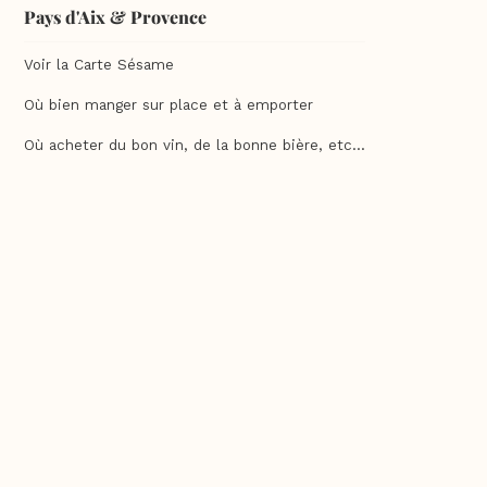
Pays d'Aix & Provence
Voir la Carte Sésame
Où bien manger sur place et à emporter
Où acheter du bon vin, de la bonne bière, etc...
Où faire ses courses alimentaires
Bien-être, shopping, culture et loisirs
En savoir plus
Qui sommes-nous ?
Charte qualité
F.A.Q
Feuilleter un guide Sésame