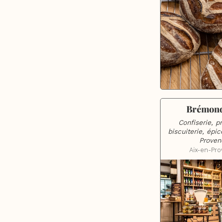
Brémond
Confiserie, pra
biscuiterie, épic
Proven
Aix-en-Pr