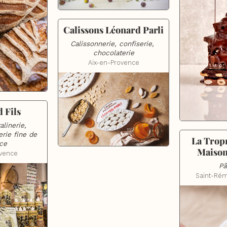
Calissons Léonard Parli
Calissonnerie, confiserie, 
chocolaterie
Aix-en-Provence
 Fils
linerie, 
erie fine de 
La Tropr
ce
Maison
ovence
Pâ
Saint-Ré