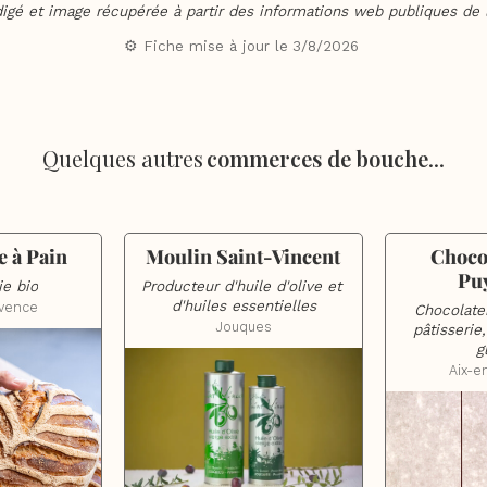
digé et image récupérée à partir des informations web publiques de l
⚙️ Fiche mise à jour le
3/8/2026
Quelques autres
commerces de bouche
...
e à Pain
Moulin Saint-Vincent
Chocol
Pu
ie bio
Producteur d'huile d'olive et 
d'huiles essentielles
ovence
Chocolater
Jouques
pâtisserie,
g
Aix-e