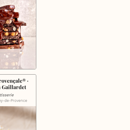
ovençale® · 
 Gaillardet
tisserie
my-de-Provence