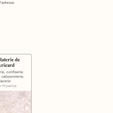
'adresse.
aterie de 
yricard
ie, confiserie, 
 calissonnerie, 
lacerie
n-Provence