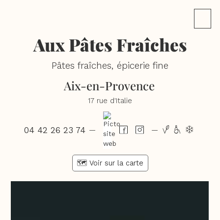
Aux Pâtes Fraîches
Pâtes fraîches, épicerie fine
Aix-en-Provence
17 rue d'Italie
04 42 26 23 74
vhd
—
—
🗺️ Voir sur la carte