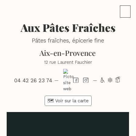
Aux Pâtes Fraîches
Pâtes fraîches, épicerie fine
Aix-en-Provence
12 rue Laurent Fauchier
04 42 26 23 74
hdg
—
—
🗺️ Voir sur la carte