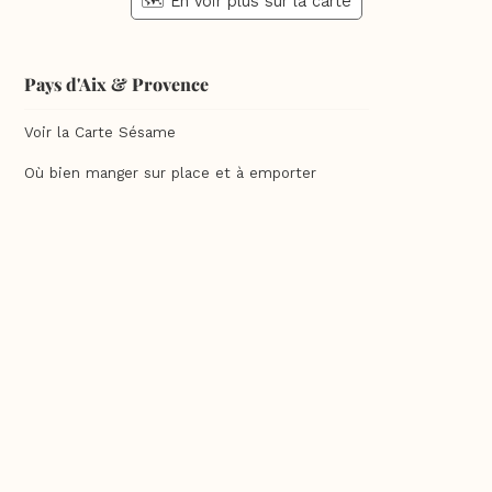
🗺️ En voir plus sur la carte
Pays d'Aix & Provence
Voir la Carte Sésame
Où bien manger sur place et à emporter
Où acheter du bon vin, de la bonne bière, etc...
Où faire ses courses alimentaires
Bien-être, shopping, culture et loisirs
En savoir plus
Qui sommes-nous ?
Charte qualité