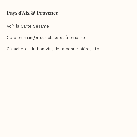
Pays d'Aix & Provence
Voir la Carte Sésame
Où bien manger sur place et à emporter
Où acheter du bon vin, de la bonne bière, etc...
Où faire ses courses alimentaires
Bien-être, shopping, culture et loisirs
En savoir plus
Qui sommes-nous ?
Charte qualité
F.A.Q