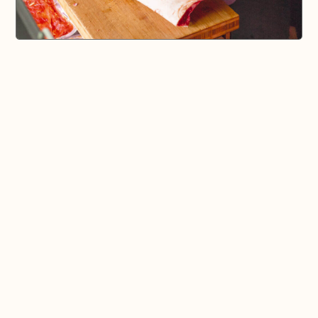
🗺️ En voir plus sur la carte
Pays d'Aix & Provence
Voir la Carte Sésame
Où bien manger sur place et à emporter
Où acheter du bon vin, de la bonne bière, etc...
Où faire ses courses alimentaires
Bien-être, shopping, culture et loisirs
En savoir plus