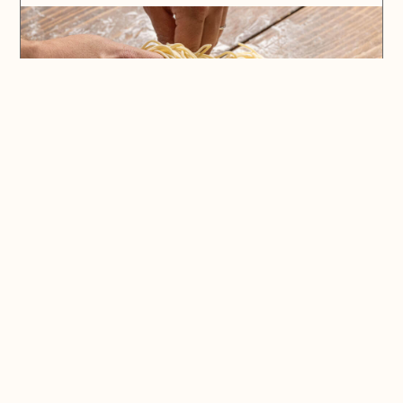
Monsieur Praline
Pralinerie, confiserie
Saint-Rémy-de-Provence