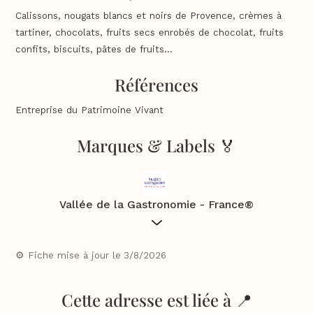
Calissons, nougats blancs et noirs de Provence, crèmes à
tartiner, chocolats, fruits secs enrobés de chocolat, fruits
confits, biscuits, pâtes de fruits…
Références
Entreprise du Patrimoine Vivant
Marques & Labels 🏅
Vallée de la Gastronomie - France®
De Dijon à Marseille 3 régions s’unissent pour lancer une
destination touristique dédiée à la gastronomie, à la
⚙️ Fiche mise à jour le
3/8/2026
découverte des vins et des produits du terroir : la
Vallée de
la Gastronomie - France
®.
Cette adresse est liée à 📍