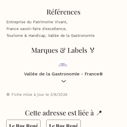
Références
Entreprise du Patrimoine Vivant,
France savoir-faire d'excellence,
Tourisme & Handicap, Vallée de la Gastronomie
Marques & Labels 🏅
Vallée de la Gastronomie - France®
De Dijon à Marseille 3 régions s’unissent pour lancer une
destination touristique dédiée à la gastronomie, à la
⚙️ Fiche mise à jour le
3/8/2026
découverte des vins et des produits du terroir : la
Vallée de
la Gastronomie - France
®.
Cette adresse est liée à 📍
Le Roy René
Le Roy René