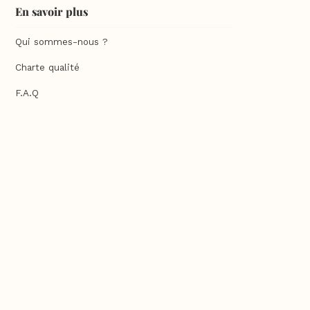
En savoir plus
Qui sommes-nous ?
Charte qualité
F.A.Q
Feuilleter un guide Sésame
Commander un guide Sésame
Contact
Mentions légales
Contenu exclusif web
Recettes