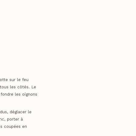
otte sur le feu
r tous les côtés. Le
 fondre les oignons
dus, déglacer le
nc, porter à
tes coupées en