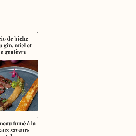
io de biche 
 gin, miel et 
de genièvre
neau fumé à la 
 aux saveurs 