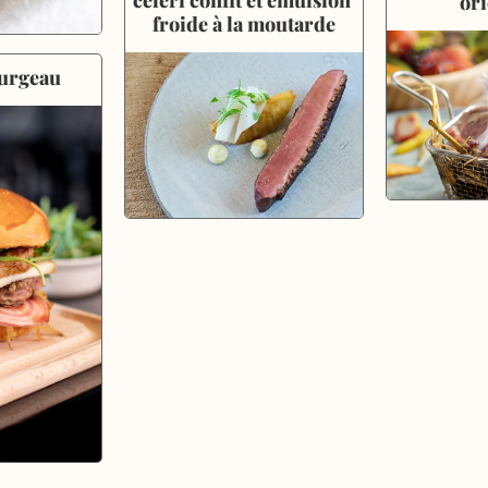
céleri confit et émulsion 
ori
froide à la moutarde
urgeau