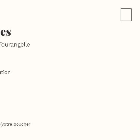
tes
Tourangelle
ation
 (votre boucher