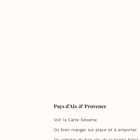
Pays d'Aix & Provence
Voir la Carte Sésame
Où bien manger sur place et à emporter
Où acheter du bon vin, de la bonne bière, 