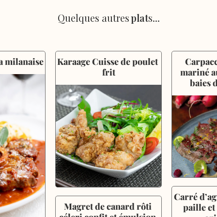
Quelques autres
plat
s...
a milanaise
Karaage Cuisse de poulet 
Carpacc
frit
mariné au
baies 
Carré d’ag
Magret de canard rôti 
paille et