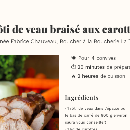
ti de veau braisé aux carot
gnée Fabrice Chauveau, Boucher à la Boucherie La 
4
🍽️ Pour
convives
20 minutes
⏱️
de prépar
2 heures
🔥
de cuisson
Ingrédients
· 1 rôti de veau dans l'épaule ou
le bas de carré de 800 g environ
saura vous conseiller)
· 1 kg de carottes