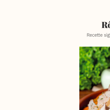
Rô
Recette si