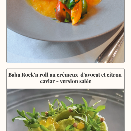
Baba Rock'n roll au crémeux  d'avocat et citron 
caviar - version salée