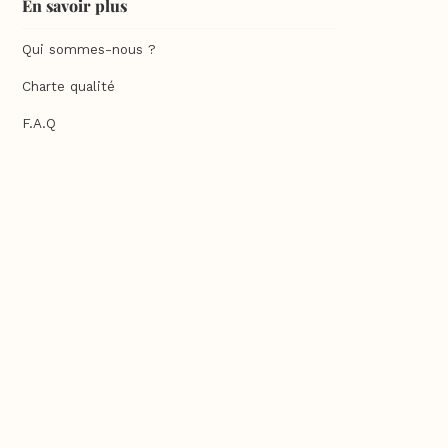
En savoir plus
Qui sommes-nous ?
Charte qualité
F.A.Q
Feuilleter un guide Sésame
Commander un guide Sésame
Contact
Mentions légales
Contenu exclusif web
Recettes
Agence & Éditions Sésame