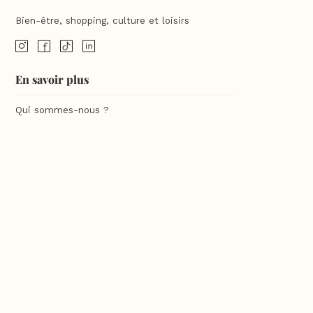
Bien-être, shopping, culture et loisirs
En savoir plus
Qui sommes-nous ?
Charte qualité
F.A.Q
Feuilleter un guide Sésame
Commander un guide Sésame
Contact
Mentions légales
Contenu exclusif web