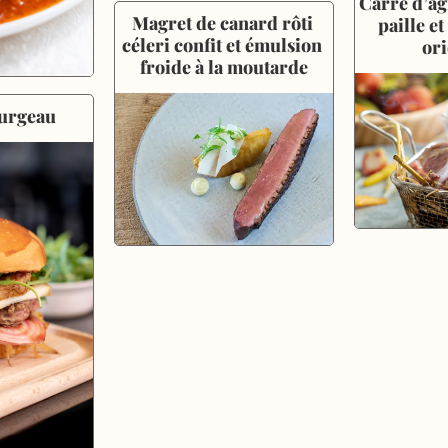
Carré d’ag
Magret de canard rôti 
paille et
céleri confit et émulsion 
ori
froide à la moutarde
urgeau