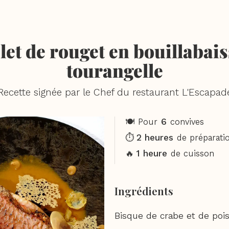
let de rouget en bouillabai
tourangelle
Recette signée par le Chef du restaurant L'Escapad
6
🍽️ Pour
convives
2 heures
⏱️
de préparati
1 heure
🔥
de cuisson
Ingrédients
Bisque de crabe et de poi