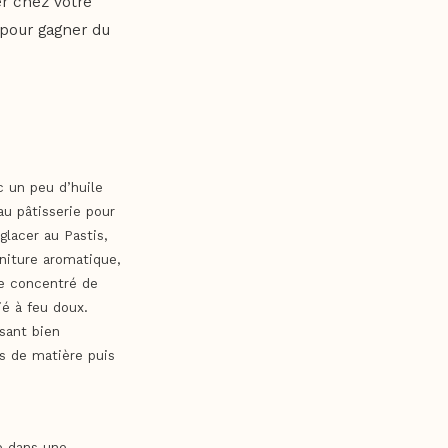
er chez votre
r pour gagner du
c un peu d’huile
au pâtisserie pour
glacer au Pastis,
rniture aromatique,
le concentré de
ié à feu doux.
sant bien
us de matière puis
e dans une