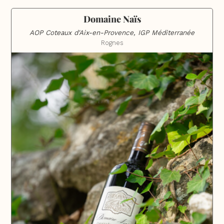
Domaine Naïs
AOP Coteaux d'Aix-en-Provence, IGP Méditerranée
Rognes