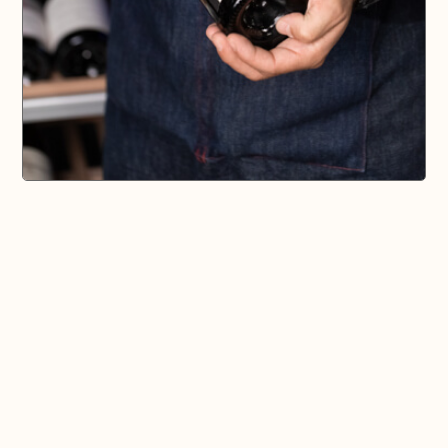
🗺️ En voir plus sur la carte
Pays d'Aix & Provence
Voir la Carte Sésame
Où bien manger sur place et à emporter
Où acheter du bon vin, de la bonne bière, etc...