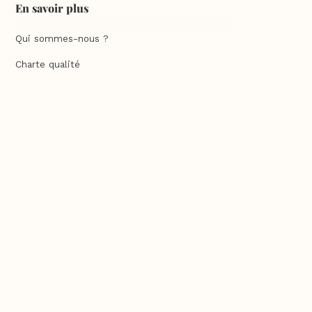
En savoir plus
Qui sommes-nous ?
Charte qualité
F.A.Q
Feuilleter un guide Sésame
Commander un guide Sésame
Contact
Mentions légales
Contenu exclusif web
Recettes