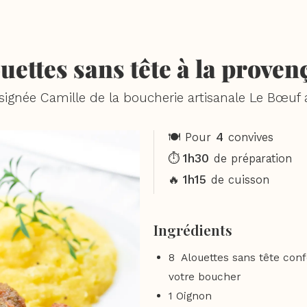
uettes sans tête à la proven
signée Camille de la boucherie artisanale Le Bœuf 
4
🍽️ Pour
convives
1h30
⏱️
de préparation
1h15
🔥
de cuisson
Ingrédients
8 Alouettes sans tête con
votre boucher
1 Oignon