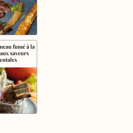
neau fumé à la 
 aux saveurs 
entales