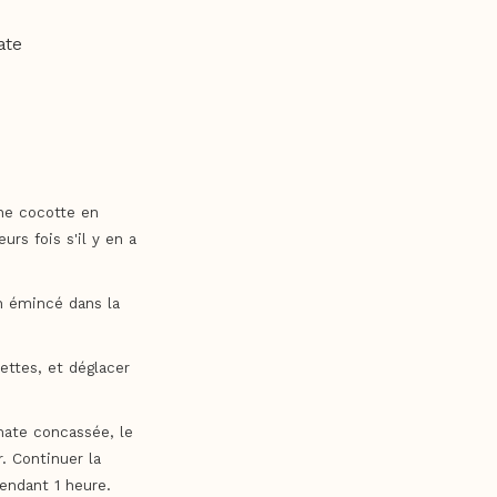
ate
une cocotte en
eurs fois s'il y en a
n émincé dans la
uettes, et déglacer
omate concassée, le
r. Continuer la
endant 1 heure.