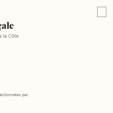
çale
a la Côte
fectionnées par