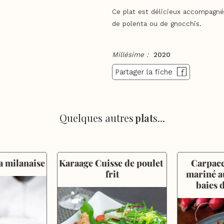
Ce plat est délicieux accompagné 
de polenta ou de gnocchis.
Millésime :
2020
Partager la fiche
Quelques autres
plat
s...
a milanaise
Karaage Cuisse de poulet 
Carpacc
frit
mariné au
baies 