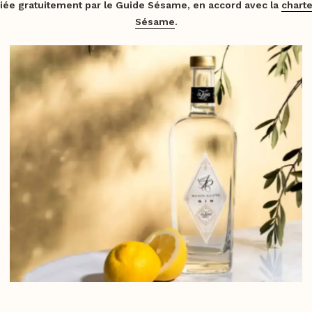
iée gratuitement par le Guide Sésame, en accord avec la
charte
Sésame
.