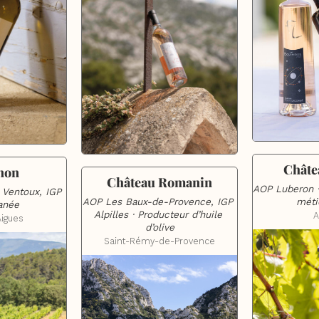
Châte
non
Château Romanin
AOP Luberon ·
Ventoux, IGP 
AOP Les Baux-de-Provence, IGP 
méti
anée
Alpilles · Producteur d’huile 
A
Aigues
d’olive
Saint-Rémy-de-Provence