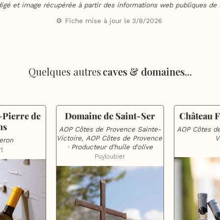
digé et image récupérée à partir des informations web publiques de l
⚙️ Fiche mise à jour le
3/8/2026
Quelques autres
caves & domaines
...
Pierre de 
Domaine de Saint-Ser
Château 
ns
AOP Côtes de Provence Sainte-
AOP Côtes de
Victoire, AOP Côtes de Provence 
V
eron
· Producteur d'huile d'olive
t
Puyloubier