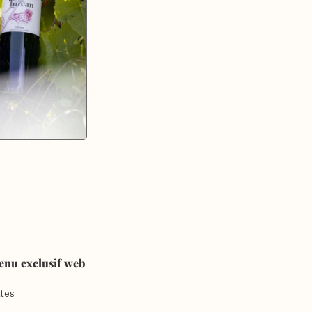
enu exclusif web
tes