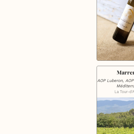
Marre
AOP Luberon, AOP 
Méditerr
La Tour-d'