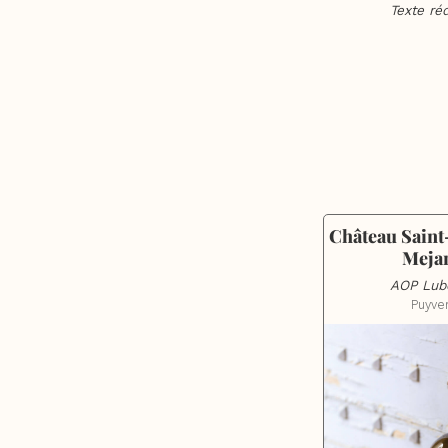
Texte ré
Château Saint-
Meja
AOP Lub
Puyver