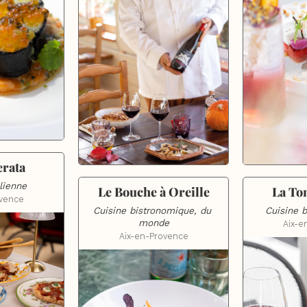
erata
alienne
Le Bouche à Oreille
La To
ovence
Cuisine bistronomique, du 
Cuisine 
monde
Aix-e
Aix-en-Provence