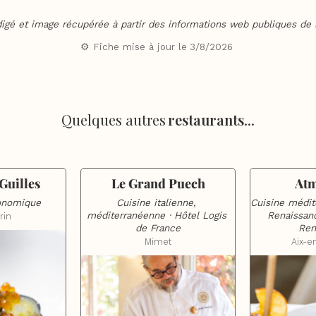
digé et image récupérée à partir des informations web publiques de l
⚙️ Fiche mise à jour le
3/8/2026
Quelques autres
restaurants
...
Guilles
Le Grand Puech
At
ronomique
Cuisine italienne, 
Cuisine médite
méditerranéenne · Hôtel Logis 
Renaissanc
rin
de France
Ren
Mimet
Aix-e