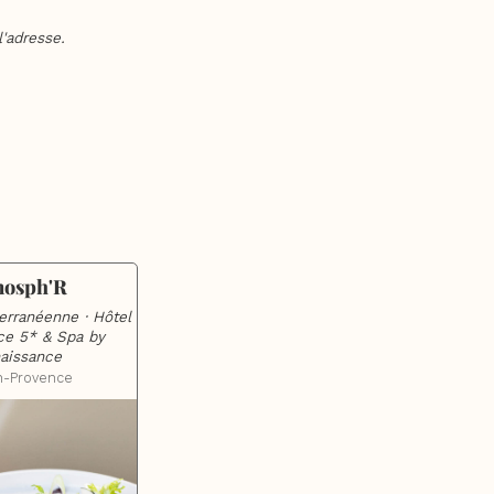
'adresse.
mosph'R
rranéenne · Hôtel 
e 5* & Spa by 
aissance
n-Provence