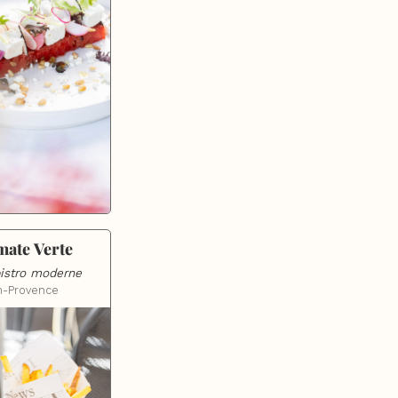
mate Verte
bistro moderne
n-Provence