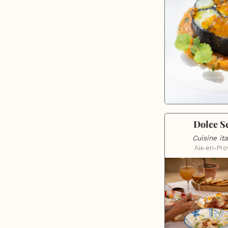
Dolce S
Cuisine it
Aix-en-Pr