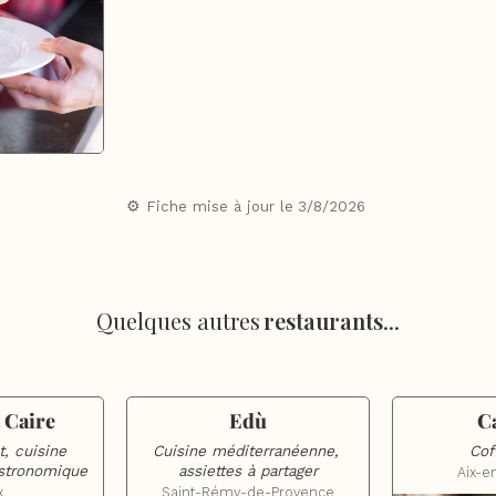
⚙️ Fiche mise à jour le
3/8/2026
Quelques autres
restaurants
...
t Caire
Edù
C
, cuisine 
Cuisine méditerranéenne, 
Cof
bistronomique
assiettes à partager
Aix-e
x
Saint-Rémy-de-Provence