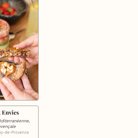
 Envies
diterranéenne, 
ovençale
my-de-Provence