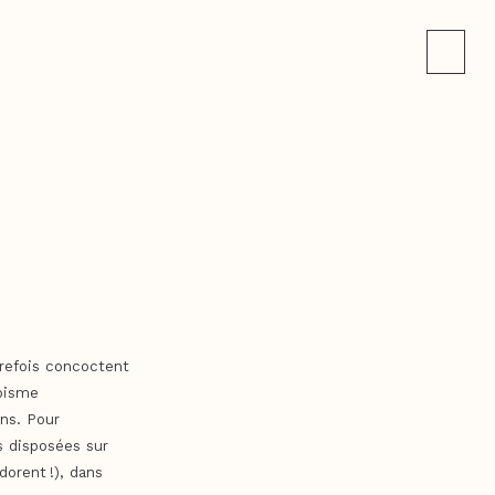
trefois concoctent
opisme
ons. Pour
s disposées sur
dorent !), dans