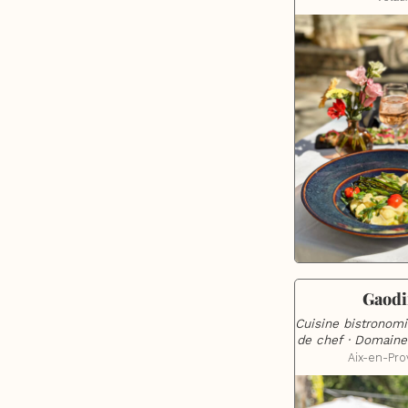
Gaodi
Cuisine bistronomiq
de chef · Domaine
Aix-en-Pr