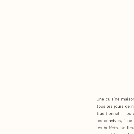
Une cuisine maison
tous les jours de n
traditionnel — ou d
les convives, il n
les buffets. Un lie