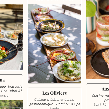
na
ue, brasserie 
Aux
 Gao Hôtel 3*
Les Oliviers
Cuisine mé
ovence
Cuisine méditerranéenne 
pr
gastronomique · Hôtel 5* & Spa
Saint-Ré
Bandol