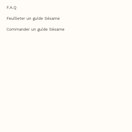
F.A.Q
Feuilleter un guide Sésame
Commander un guide Sésame
Contact
Mentions légales
Contenu exclusif web
Recettes
Agence & Éditions Sésame
Site fait-maison réalisé par ©umawi.fr 🏡