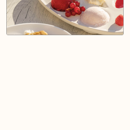
🗺️ En voir plus sur la carte
Pays d'Aix & Provence
Voir la Carte Sésame
Où bien manger sur place et à emporter
Où acheter du bon vin, de la bonne bière, etc...
Où faire ses courses alimentaires
Bien-être, shopping, culture et loisirs