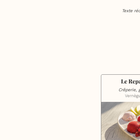
Texte ré
Le Rep
Crêperie, 
Vernèg