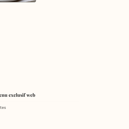
enu exclusif web
tes