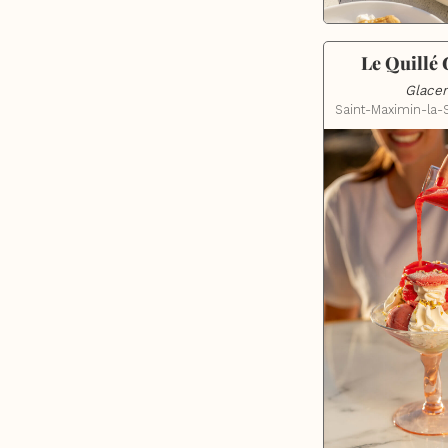
Le Quillé 
Glacer
Saint-Maximin-la