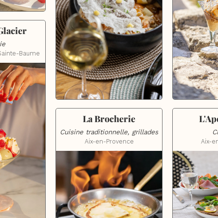
Glacier
ie
-Sainte-Baume
L'Ap
La Brocherie
C
Cuisine traditionnelle, grillades
Aix-e
Aix-en-Provence