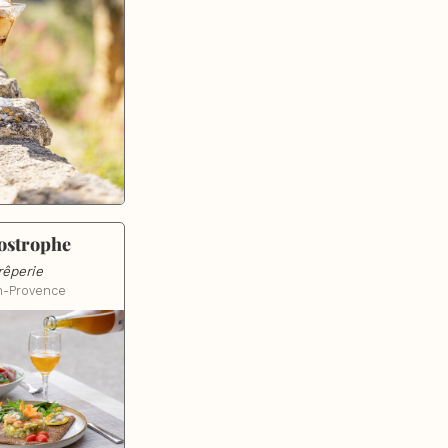
ostrophe
rêperie
n-Provence