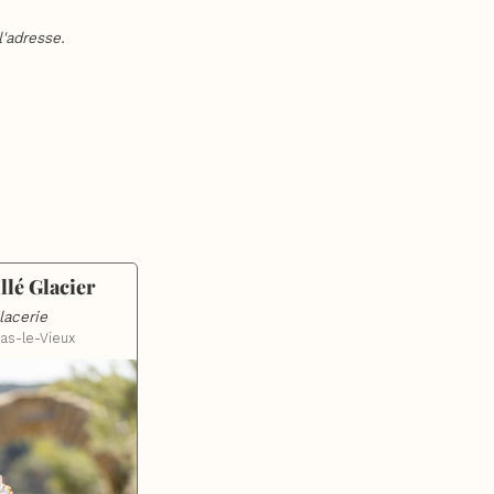
'adresse.
llé Glacier
lacerie
as-le-Vieux