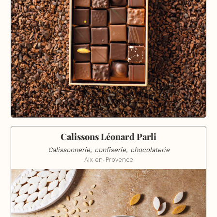
Calissons Léonard Parli
Calissonnerie, confiserie, chocolaterie
Aix-en-Provence