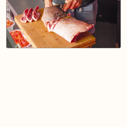
🗺️ En voir plus sur la carte
Pays d'Aix & Provence
Voir la Carte Sésame
Où bien manger sur place et à emporter
Où acheter du bon vin, de la bonne bière, etc...
Où faire ses courses alimentaires