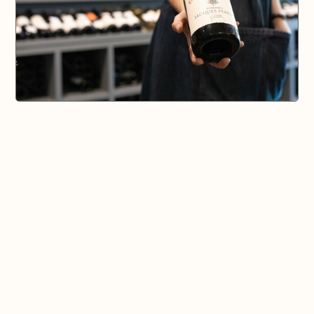
🗺️ En voir plus sur la carte
Pays d'Aix & Provence
Voir la Carte Sésame
Où bien manger sur place et à emporter
Où acheter du bon vin, de la bonne bière, etc...
Où faire ses courses alimentaires