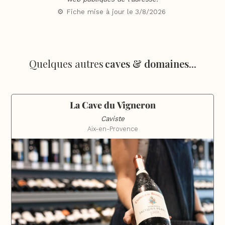
⚙️ Fiche mise à jour le
3/8/2026
Quelques autres
caves & domaines
...
La Cave du Vigneron
Caviste
Aix-en-Provence