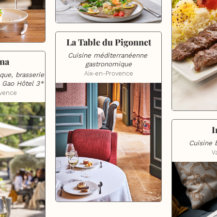
La Table du Pigonnet
Cuisine méditerranéenne 
na
gastronomique
Aix-en-Provence
ue, brasserie 
 Gao Hôtel 3*
ovence
I
Cuisine 
V