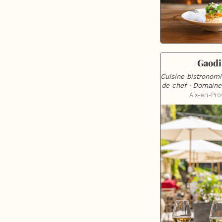
Gaodi
Cuisine bistronomiq
de chef · Domaine
Aix-en-Pr