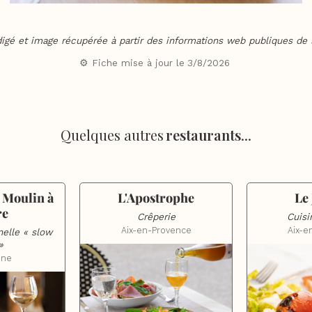
digé et image récupérée à partir des informations web publiques de l
⚙️ Fiche mise à jour le
3/8/2026
Quelques autres
restaurants
...
 Moulin à 
L'Apostrophe
Le
re
Crêperie
Cuisi
Aix-en-Provence
Aix-e
nelle « slow 
»
nne