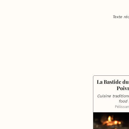
Texte ré
La Bastide du
Poiv
Cuisine tradition
food 
Pélissa