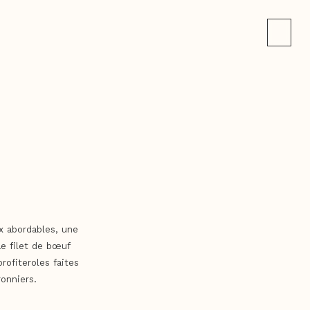
x abordables, une
Le filet de bœuf
ofiteroles faites
onniers.