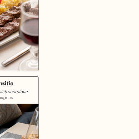
nsitio
bistronomique
augines