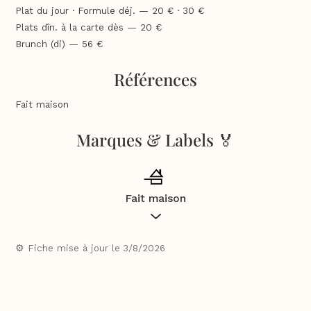
Plat du jour · Formule déj. — 20 € · 30 €
Plats dîn. à la carte dès — 20 €
Brunch (di) — 56 €
Références
Fait maison
Marques & Labels 🏅
Fait maison
Les restaurants et les commerces de bouche mentionnés
dans ce guide s’engagent pour une cuisine et des
⚙️ Fiche mise à jour le
3/8/2026
préparations majoritairement en
fait maison
selon les
critères définis dans la loi relative à la consommation du 17
mai 2014 et le décret du 11 juillet 2014 modifié le 7 mai 2015.