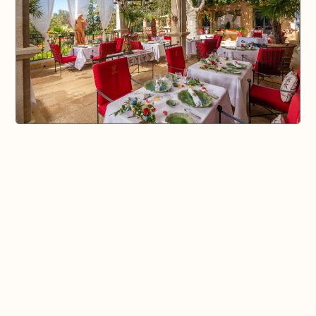
🗺️ En voir plus sur la carte
Pays d'Aix & Provence
Voir la Carte Sésame
Où bien manger sur place et à emporter
Où acheter du bon vin, de la bonne bière, etc...
Où faire ses courses alimentaires