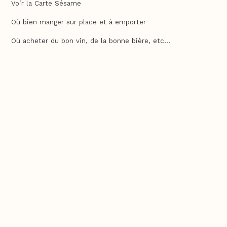
Voir la Carte Sésame
Où bien manger sur place et à emporter
Où acheter du bon vin, de la bonne bière, etc...
Où faire ses courses alimentaires
Bien-être, shopping, culture et loisirs
En savoir plus
Qui sommes-nous ?
Charte qualité
F.A.Q
Feuilleter un guide Sésame
Commander un guide Sésame