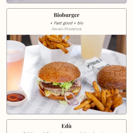
Bioburger
« Fast good » bio
Aix-en-Provence
Edù