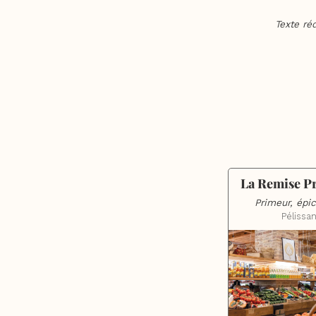
Texte ré
La Remise P
Primeur, épic
Pélissa