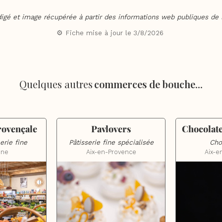
digé et image récupérée à partir des informations web publiques de l
⚙️ Fiche mise à jour le
3/8/2026
Quelques autres
commerces de bouche
...
rovençale
Pavlovers
Chocolate
erie fine
Pâtisserie fine spécialisée
Cho
nne
Aix-en-Provence
Aix-e