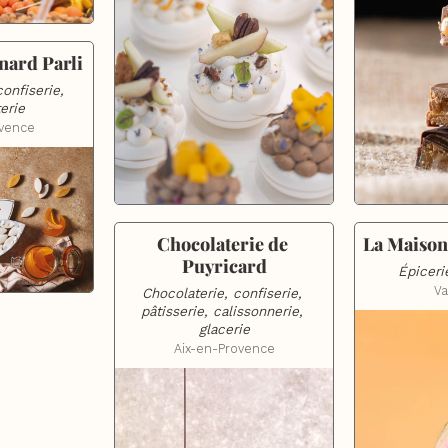
nard Parli
onfiserie, 
erie
ovence
La Maison 
Chocolaterie de 
Puyricard
Épiceri
Va
Chocolaterie, confiserie, 
pâtisserie, calissonnerie, 
glacerie
Aix-en-Provence