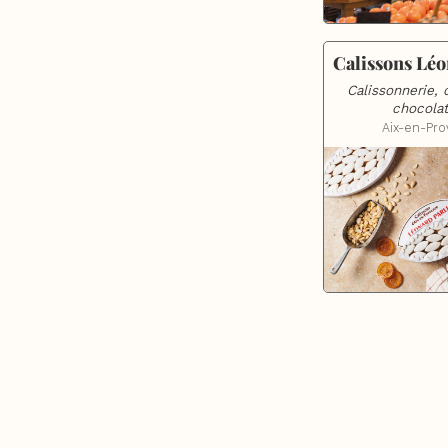
Calissons Léo
Calissonnerie, c
chocolat
Aix-en-Pr