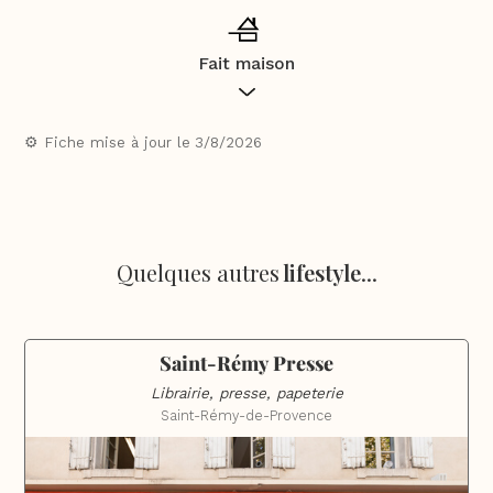
Fait maison
Les restaurants et les commerces de bouche mentionnés
dans ce guide s’engagent pour une cuisine et des
⚙️ Fiche mise à jour le
3/8/2026
préparations majoritairement en
fait maison
selon les
critères définis dans la loi relative à la consommation du 17
mai 2014 et le décret du 11 juillet 2014 modifié le 7 mai 2015.
Quelques autres
lifestyle
...
Saint-Rémy Presse
Librairie, presse, papeterie
Saint-Rémy-de-Provence