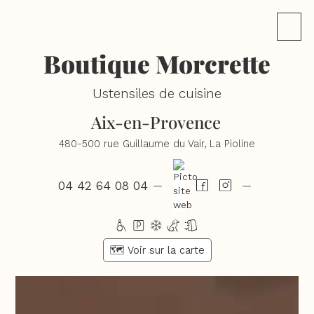
Boutique Morcrette
Ustensiles de cuisine
Aix-en-Provence
480-500 rue Guillaume du Vair, La Pioline
04 42 64 08 04
—
—
hpdcl
🗺️ Voir sur la carte