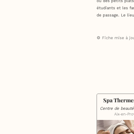
ou des petits plats
étudiants et les f
de passage. Le lie
⚙️ Fiche mise à jou
Spa Thermes
Centre de beauté
Aix-en-Pr