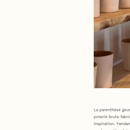
La parenthèse gour
poterie brute fabr
inspiration. Penda