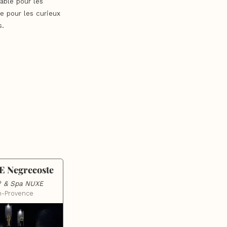
able pour les
e pour les curieux
s.
E Negrecoste
* & Spa NUXE
n-Provence