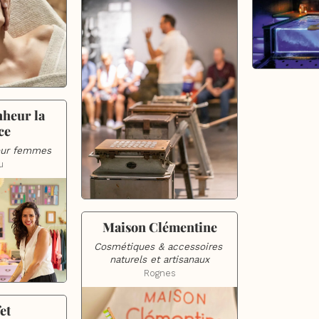
heur la 
ce
our femmes
u
Maison Clémentine
Cosmétiques & accessoires 
naturels et artisanaux
Rognes
et