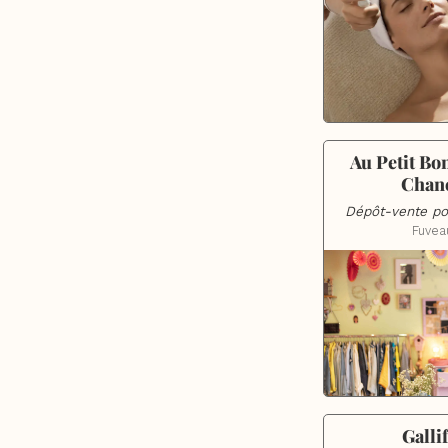
Au Petit Bon
Chan
Dépôt-vente p
Fuvea
Gallif