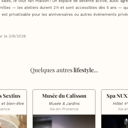
 salés, le tout fait maison ! Un espace de détente active, aussi agré
amilles — les ateliers durent 2 h et sont accessibles dès 5 ans — qu
u est privatisable pour les anniversaires ou autres événements privé
r le
3/8/2026
Quelques autres
lifestyle
...
 Sextius
Musée du Calisson
Spa NUX
 et bien-être
Musée & Jardins
Hôtel 4
ovence
Aix-en-Provence
Aix-e