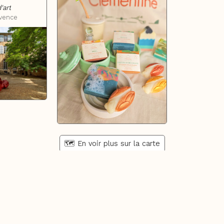
'art
ovence
🗺️ En voir plus sur la carte
En savoir plus
Cont
Qui sommes-nous ?
Recet