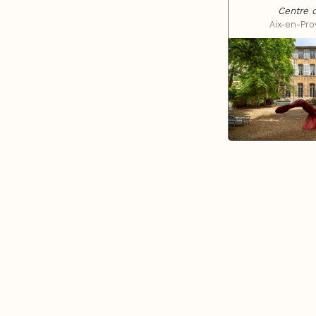
Centre d
Aix-en-Pr
Pays d'Aix & Provence
Voir la Carte Sésame