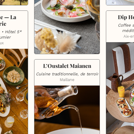
e — La 
Dip H
rie
Coffee s
médit
 • Hôtel 5* 
Aix-e
umier
ux
L’Oustalet Maianen
Cuisine traditionnelle, de terroir
Maillane