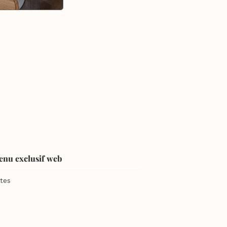
enu exclusif web
tes