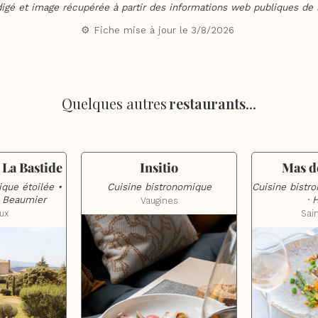
digé et image récupérée à partir des informations web publiques de l
⚙️ Fiche mise à jour le
3/8/2026
Quelques autres
restaurants
...
La Bastide
Insitio
Mas d
que étoilée • 
Cuisine bistronomique
Cuisine bistro
é Beaumier
· 
Vaugines
ux
Sai