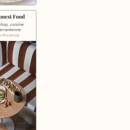
onest Food
hop, cuisine 
erranéenne
n-Provence