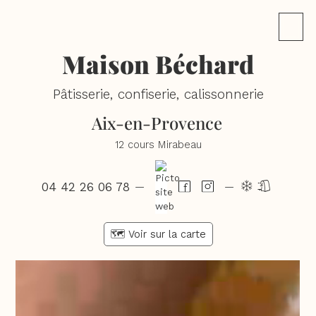
Maison Béchard
Pâtisserie, confiserie, calissonnerie
Aix-en-Provence
12 cours Mirabeau
04 42 26 06 78
dl
—
—
🗺️ Voir sur la carte