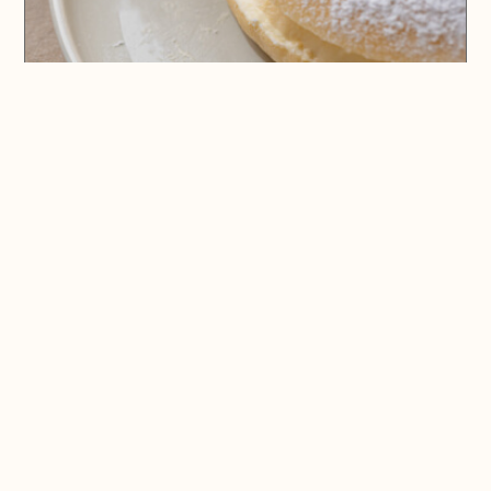
🗺️ En voir plus sur la carte
Pays d'Aix & Provence
Voir la Carte Sésame
Où bien manger sur place et à emporter
Où acheter du bon vin, de la bonne bière, etc...