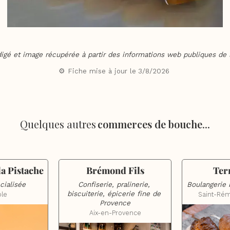
digé et image récupérée à partir des informations web publiques de l
⚙️ Fiche mise à jour le
3/8/2026
Quelques autres
commerces de bouche
...
la Pistache
Brémond Fils
Terr
cialisée
Confiserie, pralinerie, 
Boulangerie b
biscuiterie, épicerie fine de 
ole
Saint-Ré
Provence
Aix-en-Provence