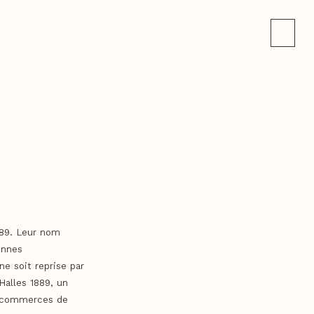
1889. Leur nom
ennes
ne soit reprise par
Halles 1889, un
t commerces de