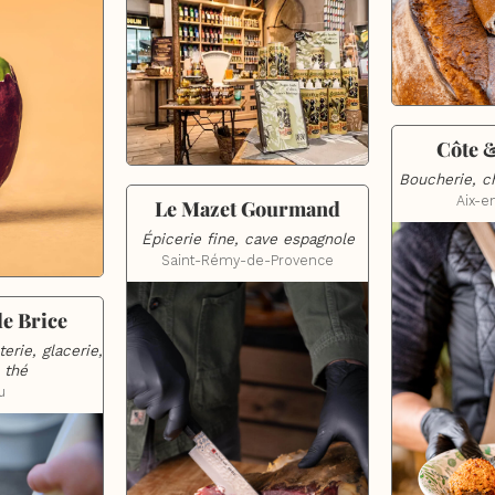
Côte 
Boucherie, ch
Aix-e
Le Mazet Gourmand
Épicerie fine, cave espagnole
Saint-Rémy-de-Provence
de Brice
erie, glacerie, 
 thé
u