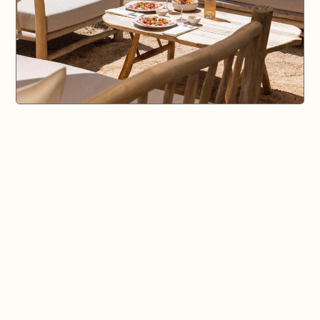
🗺️ En voir plus sur la carte
Pays d'Aix & Provence
Voir la Carte Sésame
Où bien manger sur place et à emporter
Où acheter du bon vin, de la bonne bière, etc...
Où faire ses courses alimentaires